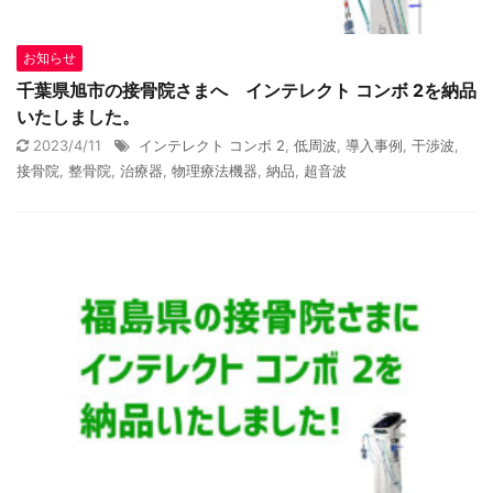
お知らせ
千葉県旭市の接骨院さまへ インテレクト コンボ 2を納品
いたしました。
2023/4/11
インテレクト コンボ 2
,
低周波
,
導入事例
,
干渉波
,
接骨院
,
整骨院
,
治療器
,
物理療法機器
,
納品
,
超音波