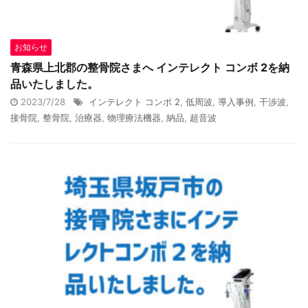
お知らせ
青森県上北郡の整骨院さまへ インテレクト コンボ 2を納
品いたしました。
2023/7/28
インテレクト コンボ 2
,
低周波
,
導入事例
,
干渉波
,
接骨院
,
整骨院
,
治療器
,
物理療法機器
,
納品
,
超音波