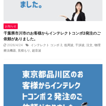
お知らせ
千葉県市川市のお客様からインテレクトコンボ2発注のご
依頼がありました。
2026/4/24
インテレクト コンボ 2
,
低周波
,
干渉波
,
注文
,
物理
療法機器
,
見積もり
,
超音波